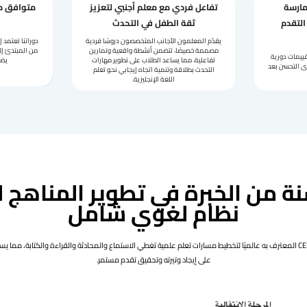
مارسة
تفاعل فردي مع معلم أجنبي لتعزيز
متوافق مع
التقدم
ثقة الطفل في التحدث
يقدّم المعلمون الأجانب المتخصصون دروسًا فردية
مصممة خصيصًا، تتضمن أنشطة واقعية وتمارين
من المبتدئ إل
قييمات دورية
تفاعلية، مما يساعد الطلاب على تطوير مهارات
يضم
ُرى التحسن بعد
التحدث بطلاقة وتنمية اتجاه إيجابي نحو تعلم
اللغة الإنجليزية.
سنة من الخبرة في تطوير المناهج ل
نظام لغوي شامل
نعتمد إطار CEFR المعترف به عالميًا لتخطيط مسارات تعلم علمية تغطي الاستماع والمحادثة والقراءة والكتابة، مم
على إيجاد وتيرته وتحقيق تقدم مستمر.