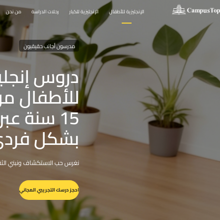
الإنجليزية للأطفال
الإنجليزية للكبار
رحلات الدراسة
من نحن
مدرسون أجانب حقيقيون
دروس إنجلي
15 سنة عبر
بشكل فرد
نغرس حب الاستكشاف ونبني الثقة في
احجز درسك التجريبي المجاني