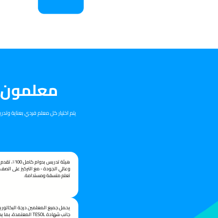
معلمون 
يتم اختيار كل معلم فردي بعناية وت
هيئة تدريس بدوام
وعالي الجودة - مع التركيز على الصف
تعلم متسقة ومستدامة.
يحمل جميع المعلمين درجة البكالوري
جانب شهادة TESOL المعتمدة