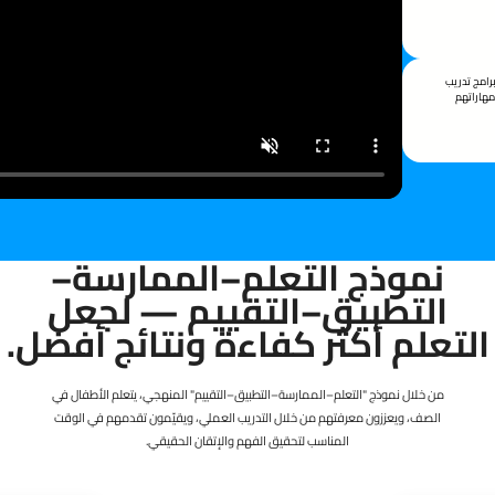
رامج تدريب
مهاراتهم
نموذج التعلم–الممارسة–
التطبيق–التقييم — لجعل
التعلم أكثر كفاءة ونتائج أفضل.
من خلال نموذج "التعلم–الممارسة–التطبيق–التقييم" المنهجي، يتعلم الأطفال في
الصف، ويعززون معرفتهم من خلال التدريب العملي، ويقيّمون تقدمهم في الوقت
المناسب لتحقيق الفهم والإتقان الحقيقي.