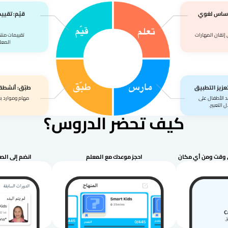
 أساس لغوي
قيّم: تقيي
إتقان المهارات
تقييمات منتظ
المعل
عزيز التطبيق
طبّق: أنشطة 
 الأطفال على
مهام وموارد ب
التعبير.
كيف تحضر الدروس؟
ي وقت ومن أي مكان
احجز موعدك مع المعلم
انضم إلى الص