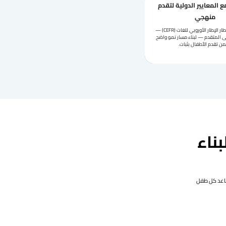
 المعايير الدولية لتقدم
منهجي
دوراتنا تعتمد إطار الإطار الأوروبي للغات (CEFR) —
ى المتقدم — لبناء مسار نمو واضح
ن تقدم الأطفال بثبات.
بناء
ا يساعد كل طفل