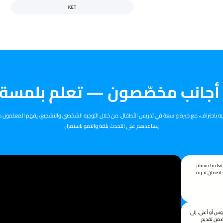
أجانب مخصّصون — تعلم بلمسة
دريبه باحتراف، مع خبرة واسعة في تدريس الأطفال. من خلال التوجيه الشخصي والتشجيع، يفهم المعلمو
يساعدهم على التحدث بثقة والنمو باستمرار.
 كامل 100٪، تقدم تعلميا مستقر
 لضمان تجربة
وس أو أعلى، إلى
، بما يضمن تقديم